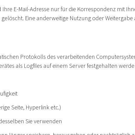
rd Ihre E-Mail-Adresse nur für die Korrespondenz mit I
gelöscht. Eine anderweitige Nutzung oder Weitergabe an 
atischen Protokolls des verarbeitenden Computersystem
ätes als Logfiles auf einem Server festgehalten werde
ufigkeit
rige Seite, Hyperlink etc.)
 desselben Sie verwenden
dann länger speichern, herausgeben oder nachträglich au