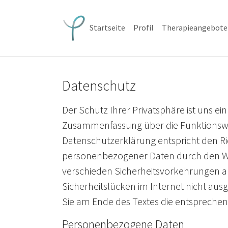
Skip to main navigation
Skip to main content
Skip to page footer
Startseite
Profil
Therapieangebote
Datenschutz
Der Schutz Ihrer Privatsphäre ist uns ei
Zusammenfassung über die Funktionswei
Datenschutzerklärung entspricht den Ri
personenbezogener Daten durch den Webs
verschieden Sicherheitsvorkehrungen aus
Sicherheitslücken im Internet nicht aus
Sie am Ende des Textes die entspreche
Personenbezogene Daten