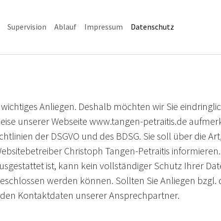
(current)
Supervision
Ablauf
Impressum
Datenschutz
n wichtiges Anliegen. Deshalb möchten wir Sie eindringli
se unserer Webseite www.tangen-petraitis.de aufmerks
chtlinien der DSGVO und des BDSG. Sie soll über die A
itebetreiber Christoph Tangen-Petraitis informieren. 
gestattet ist, kann kein vollständiger Schutz Ihrer Da
geschlossen werden können. Sollten Sie Anliegen bzgl.
nden Kontaktdaten unserer Ansprechpartner.