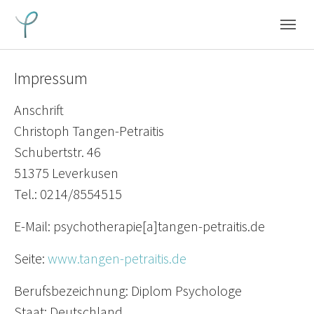
Skip to main navigation
Skip to main content
Skip to page footer
Impressum
Anschrift
Christoph Tangen-Petraitis
Schubertstr. 46
51375 Leverkusen
Tel.: 0214/8554515
E-Mail: psychotherapie[a]tangen-petraitis.de
Seite:
www.tangen-petraitis.de
Berufsbezeichnung: Diplom Psychologe
Staat: Deutschland