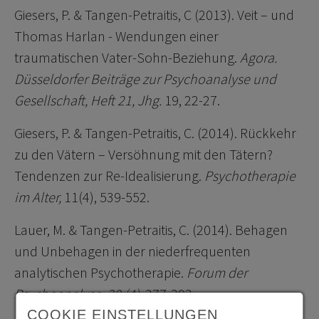
Giesers, P. & Tangen-Petraitis, C (2013). Veit – und
Thomas Harlan - Wendungen einer
traumatischen Vater-Sohn-Beziehung.
Agora.
Düsseldorfer Beiträge zur Psychoanalyse und
Gesellschaft, Heft 21, Jhg.
19, 22-27.
Giesers, P. & Tangen-Petraitis, C. (2014). Rückkehr
zu den Vätern – Versöhnung mit den Tätern?
Tendenzen zur Re-Idealisierung.
Psychotherapie
im Alter,
11(4), 539-552.
Lauer, M. & Tangen-Petraitis, C. (2014). Behagen
und Unbehagen in der niederfrequenten
analytischen Psychotherapie.
Forum der
Psychoanalyse, 30 (4),
377-393.
COOKIE EINSTELLUNGEN