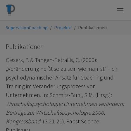
Skip to main navigation
Skip to main content
Skip to page footer
You are here:
SupervisionCoaching
Projekte
Publikationen
Publikationen
Giesers, P. & Tangen-Petraitis, C. (2000):
„Veränderung heißt so zu sein wie man ist“ – ein
psychodynamischer Ansatz für Coaching und
Training im Veränderungsprozess von
Unternehmen. In: Schmitz-Buhl, S.M. (Hrsg.):
Wirtschaftspsychologie: Unternehmen verändern:
Beiträge zur Wirtschaftspsychologie 2000;
Kongressband.
(S.21-21). Pabst Science
Publishers.