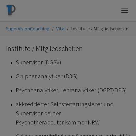
Skip to main navigation
Skip to main content
Skip to page footer
You are here:
SupervisionCoaching
Vita
Institute / Mitgliedschaften
Institute / Mitgliedschaften
Supervisor (DGSV)
Gruppenanalytiker (D3G)
Psychoanalytiker, Lehranalytiker (DGPT/DPG)
akkreditierter Selbsterfarungsleiter und
Supervisor bei der
Psychotherapeutenkammer NRW