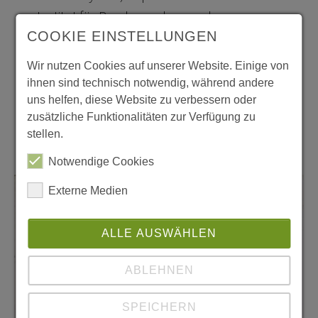
Institut für Psychoanalyse und
COOKIE EINSTELLUNGEN
Psychotherapie Düsseldorf.e.v. (IPD)
Wir nutzen Cookies auf unserer Website. Einige von
Supervisor, Dozent, Selbsterfahrungsleiter an
ihnen sind technisch notwendig, während andere
der Akademie für angewandte Psychologie
uns helfen, diese Website zu verbessern oder
und Psychotherapie Köln (APP)
zusätzliche Funktionalitäten zur Verfügung zu
stellen.
Notwendige Cookies
Show larger version
Externe Medien
ALLE AUSWÄHLEN
ABLEHNEN
SPEICHERN