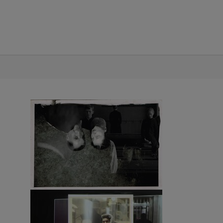
Show larger version
Show larger version