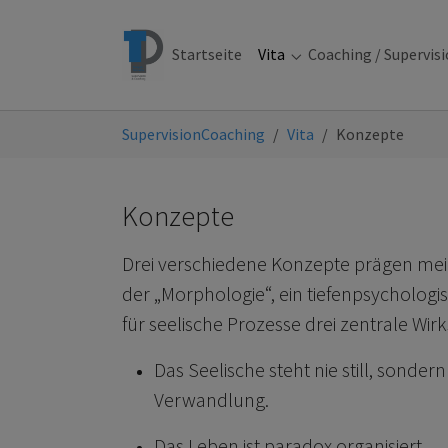
Skip to main navigation
Skip to main content
Skip to page footer
Startseite
Vita
Coaching / Supervis
Submenu for "Vita"
You are here:
SupervisionCoaching
Vita
Konzepte
Konzepte
Drei verschiedene Konzepte prägen mei
der „Morphologie“, ein tiefenpsychologis
für seelische Prozesse drei zentrale Wi
Das Seelische steht nie still, sonder
Verwandlung.
Das Leben ist paradox organisiert.