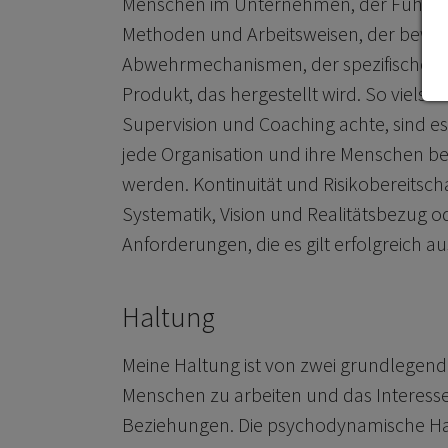
Menschen im Unternehmen, der Führung
Methoden und Arbeitsweisen, der bew
Abwehrmechanismen, der spezifischen 
Produkt, das hergestellt wird. So vielschi
Supervision und Coaching achte, sind e
jede Organisation und ihre Menschen b
werden. Kontinuität und Risikobereitsc
Systematik, Vision und Realitätsbezug o
Anforderungen, die es gilt erfolgreich a
Haltung
Meine Haltung ist von zwei grundlegen
Menschen zu arbeiten und das Interes
Beziehungen. Die psychodynamische Ha