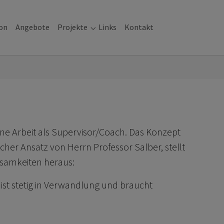
ion
Angebote
Projekte
Links
Kontakt
Submenu for "Projekte"
ne Arbeit als Supervisor/Coach. Das Konzept
cher Ansatz von Herrn Professor Salber, stellt
rksamkeiten heraus:
n ist stetig in Verwandlung und braucht